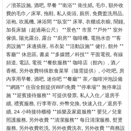
／沏茶設施, 酒吧, 早餐 **衛浴** 衛生紙, 毛巾, 額外收
費的毛巾／床單, 拖鞋, 私人衛浴, 廁所, 免費盥洗用品,
浴袍, 吹風機, 淋浴間 **臥室** 床單, 衣櫃或衣櫥, 鬧鐘,
加長床舖（超過兩公尺） **景色** 市景 **戶外** 室外
傢俱, 陽光露台, 露台 **廚房** 咖啡機, 電熱水壺 **客
房設施** 床邊插座, 吊衣架 **活動設施** 健行, 館外 **
客廳** 休息區, 書桌 **多媒體／科技** 平面電視, 有線
頻道, 電話, 電視 **餐飲服務** 咖啡店（館內）, 酒／
香檳, 另外收費特殊飲食菜單（隨需提供）, 小吃吧, 房
內享用早餐, 酒吧, 迷你吧 **餐廳** 茶／咖啡沖泡設備
**網路** 住宿全館提供WiFi免費 **停車場** 無停車設
施 **迎賓接待服務** 可提供發票, 私人入住／退房手
續, 禮賓服務, 行李寄存, 外幣兌換, 快速入住／退房手
續, 24 小時接待櫃檯 **娛樂及家庭服務** 嬰兒／兒童
照護服務, 另外收費 **清潔服務** 每日清潔服務, 熨燙
服務, 另外收費乾洗, 另外收費洗衣, 另外收費 **商務設