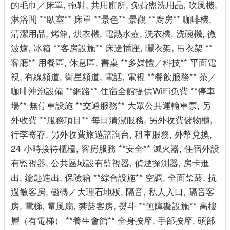
的毛巾／床單, 拖鞋, 共用廁所, 免費盥洗用品, 吹風機,
淋浴間 **臥室** 床單 **景色** 景觀 **廚房** 咖啡機,
清潔用品, 烤箱, 烘衣機, 電熱水壺, 洗衣機, 洗碗機, 微
波爐, 冰箱 **客房設施** 床邊插座, 曬衣架, 吊衣架 **
客廳** 用餐區, 休息區, 書桌 **多媒體／科技** 平面電
視, 有線頻道, 衛星頻道, 電話, 電視 **餐飲服務** 茶／
咖啡沖泡設備 **網路** 住宿全館提供WiFi免費 **停車
場** 無停車設施 **交通服務** 大眾公共運輸車票, 另
外收費 **服務項目** 每日清潔服務, 另外收費儲物櫃,
行李寄存, 另外收費旅遊諮詢台, 租車服務, 外幣兌換,
24 小時接待櫃檯, 客房服務 **安全** 滅火器, 住宿外設
有監視器, 公共區域設有監視器, 偵煙探測器, 房卡進
出, 鑰匙進出, 保險箱 **綜合設施** 空調, 全面禁菸, 抗
過敏客房, 磁磚／大理石地板, 隔音, 私人入口, 隔音客
房, 電梯, 電風扇, 禁菸客房, 熨斗 **無障礙設施** 高樓
層（有電梯） **養生會館** 全身按摩, 手部按摩, 頭部