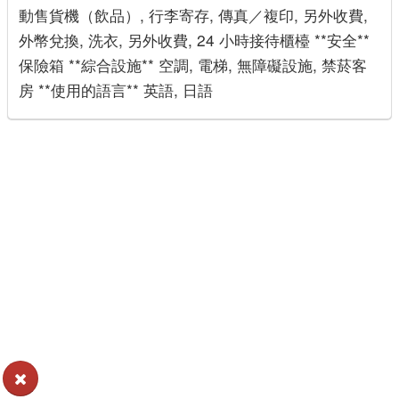
動售貨機（飲品）, 行李寄存, 傳真／複印, 另外收費,
外幣兌換, 洗衣, 另外收費, 24 小時接待櫃檯 **安全**
保險箱 **綜合設施** 空調, 電梯, 無障礙設施, 禁菸客
房 **使用的語言** 英語, 日語