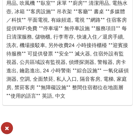
用品, 吹風機 **臥室** 床單 **廚房** 清潔用品, 電熱水
壺, 冰箱 **客房設施** 吊衣架 **客廳** 書桌 **多媒體
／科技** 平面電視, 有線頻道, 電視 **網路** 住宿客房
提供WiFi免費 **停車場** 無停車設施 **服務項目** 每
日清潔服務, 儲物櫃, 行李寄存, 快速入住／退房手續,
洗衣, 機場接駁車, 另外收費24 小時接待櫃檯 **迎賓接
待服務** 可提供發票 **安全** 滅火器, 住宿外設有監
視器, 公共區域設有監視器, 偵煙探測器, 警報器, 房卡
進出, 鑰匙進出, 24 小時警衛 **綜合設施** 一氧化碳偵
測器, 空調, 全面禁菸, 私人入口, 隔音客房, 電梯, 家庭
房, 禁菸客房 **無障礙設施** 整間住宿都位在地面層
**使用的語言** 英語, 中文