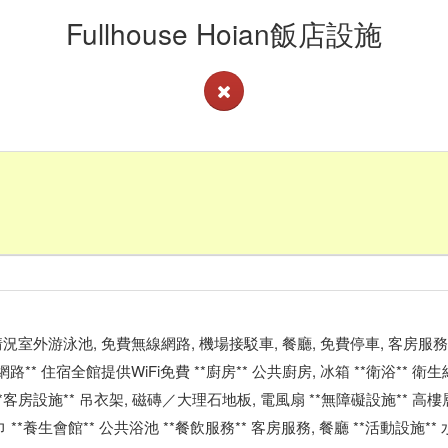
Fullhouse Hoian飯店設施
查看客房供應情況室外游泳池, 免費無線網路, 機場接駁車, 餐廳, 免費停車, 客房服務
住宿全館提供WiFi免費 **廚房** 公共廚房, 冰箱 **衛浴** 衛生紙
 **客房設施** 吊衣架, 磁磚／大理石地板, 電風扇 **無障礙設施** 高樓層
養生會館** 公共浴池 **餐飲服務** 客房服務, 餐廳 **活動設施** 