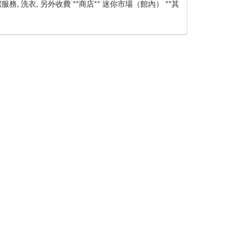
務, 洗衣, 另外收費 **商店** 迷你市場（館內） **其