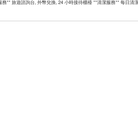
* 旅遊諮詢台, 外幣兌換, 24 小時接待櫃檯 **清潔服務** 每日清潔服