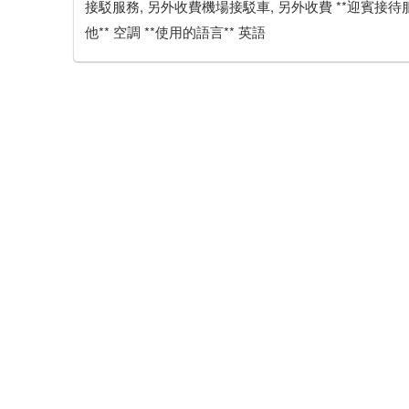
接駁服務, 另外收費機場接駁車, 另外收費 **迎賓接待服務*
他** 空調 **使用的語言** 英語