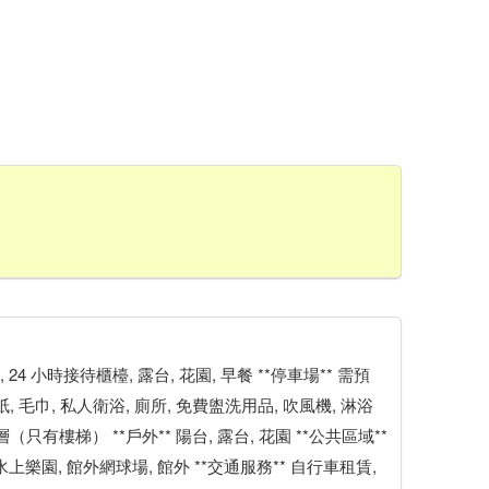
, 24 小時接待櫃檯, 露台, 花園, 早餐 **停車場** 需預
, 毛巾, 私人衛浴, 廁所, 免費盥洗用品, 吹風機, 淋浴
（只有樓梯） **戶外** 陽台, 露台, 花園 **公共區域**
水上樂園, 館外網球場, 館外 **交通服務** 自行車租賃,