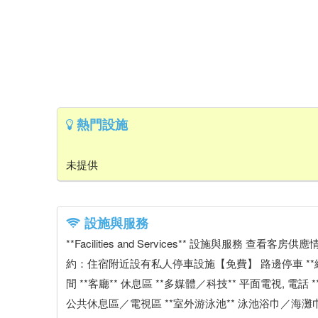
熱門設施
未提供
設施與服務
**Facilities and Services** 設施與服務 
約：住宿附近設有私人停車設施【免費】 路邊停車 **網路** 
間 **客廳** 休息區 **多媒體／科技** 平面電視, 電話
公共休息區／電視區 **室外游泳池** 泳池浴巾／海灘巾 **