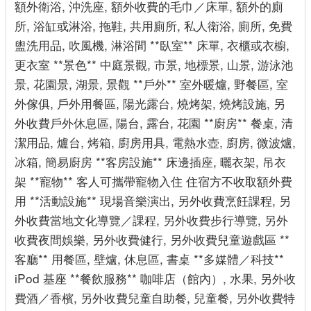
額外衛浴, 沖洗座, 額外收費的毛巾／床單, 額外的廁
所, 浴缸或淋浴, 拖鞋, 共用廁所, 私人衛浴, 廁所, 免費
盥洗用品, 吹風機, 淋浴間 **臥室** 床單, 衣櫃或衣櫥,
更衣室 **景色** 中庭景觀, 市景, 地標景, 山景, 游泳池
景, 花園景, 湖景, 景觀 **戶外** 室外暖爐, 野餐區, 室
外傢俱, 戶外用餐區, 陽光露台, 燒烤架, 燒烤設施, 另
外收費戶外休息區, 陽台, 露台, 花園 **廚房** 餐桌, 清
潔用品, 爐台, 烤箱, 廚房用具, 電熱水壺, 廚房, 微波爐,
冰箱, 簡易廚房 **客房設施** 床邊插座, 曬衣架, 吊衣
架 **寵物** 客人可攜帶寵物入住 住宿方不收取額外費
用 **活動設施** 現場音樂演出, 另外收費烹飪課程, 另
外收費當地文化導覽／課程, 另外收費步行導覽, 另外
收費夜間娛樂, 另外收費健行, 另外收費兒童遊戲區 **
客廳** 用餐區, 壁爐, 休息區, 書桌 **多媒體／科技**
iPod 基座 **餐飲服務** 咖啡店（館內）, 水果, 另外收
費酒／香檳, 另外收費兒童自助餐, 兒童餐, 另外收費特