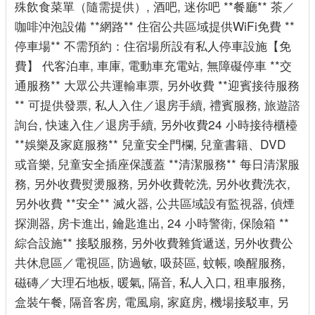
殊飲食菜單（隨需提供）, 酒吧, 迷你吧 **餐廳** 茶／
咖啡沖泡設備 **網路** 住宿公共區域提供WiFi免費 **
停車場** 不需預約：住宿場所設有私人停車設施【免
費】 代客泊車, 車庫, 電動車充電站, 無障礙停車 **交
通服務** 大眾公共運輸車票, 另外收費 **迎賓接待服務
** 可提供發票, 私人入住／退房手續, 禮賓服務, 旅遊諮
詢台, 快速入住／退房手續, 另外收費24 小時接待櫃檯
**娛樂及家庭服務** 兒童安全門欄, 兒童書籍、DVD
或音樂, 兒童安全插座保護蓋 **清潔服務** 每日清潔服
務, 另外收費熨燙服務, 另外收費乾洗, 另外收費洗衣,
另外收費 **安全** 滅火器, 公共區域設有監視器, 偵煙
探測器, 房卡進出, 鑰匙進出, 24 小時警衛, 保險箱 **
綜合設施** 接駁服務, 另外收費雜貨遞送, 另外收費公
共休息區／電視區, 防過敏, 吸菸區, 蚊帳, 喚醒服務,
磁磚／大理石地板, 暖氣, 隔音, 私人入口, 租車服務,
盒裝午餐, 隔音客房, 電風扇, 家庭房, 機場接駁車, 另