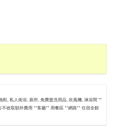
巾, 拖鞋, 私人衛浴, 廁所, 免費盥洗用品, 吹風機, 淋浴間 **
住宿方不收取額外費用 **客廳** 用餐區 **網路** 住宿全館