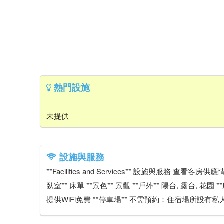
熱門設施
未提供
設施與服務
**Facilities and Services** 設施與服務 查
臥室** 床單 **景色** 景觀 **戶外** 陽台, 露台, 
提供WiFi免費 **停車場** 不需預約：住宿場所設有私人