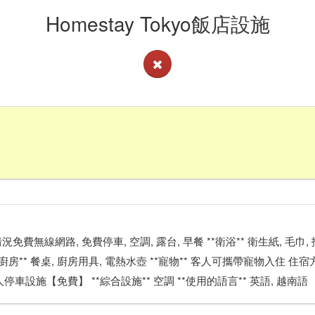
Homestay Tokyo飯店設施
看客房供應情況免費無線網路, 免費停車, 空調, 露台, 早餐 **衛浴** 衛生紙, 毛
花園 **廚房** 餐桌, 廚房用具, 電熱水壺 **寵物** 客人可攜帶寵物入住 
停車設施【免費】 **綜合設施** 空調 **使用的語言** 英語, 越南語