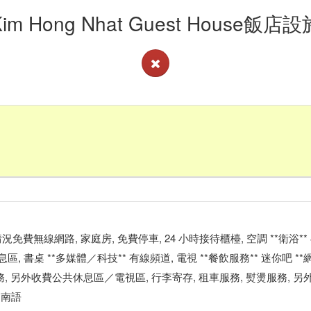
Kim Hong Nhat Guest House飯店設
看客房供應情況免費無線網路, 家庭房, 免費停車, 24 小時接待櫃檯, 空調 **衛浴
* 休息區, 書桌 **多媒體／科技** 有線頻道, 電視 **餐飲服務** 迷你吧 
 另外收費公共休息區／電視區, 行李寄存, 租車服務, 熨燙服務, 另外收
越南語