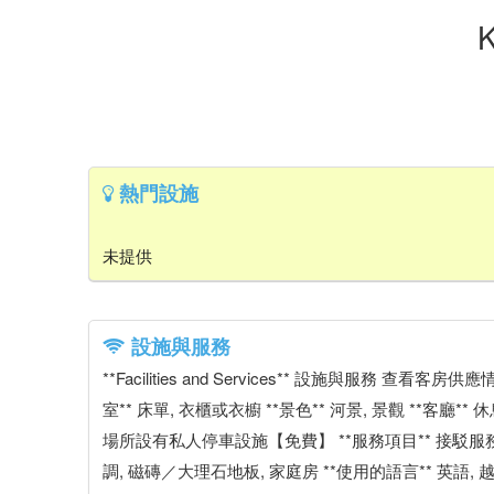
熱門設施
未提供
設施與服務
**Facilities and Services** 設施與服務 查
室** 床單, 衣櫃或衣櫥 **景色** 河景, 景觀 **客廳*
場所設有私人停車設施【免費】 **服務項目** 接駁服務,
調, 磁磚／大理石地板, 家庭房 **使用的語言** 英語, 