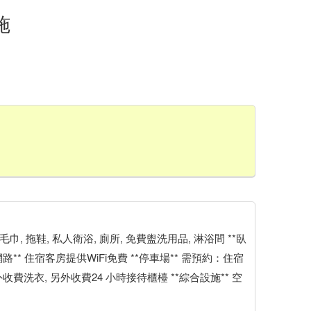
施
** 毛巾, 拖鞋, 私人衛浴, 廁所, 免費盥洗用品, 淋浴間 **臥
**網路** 住宿客房提供WiFi免費 **停車場** 需預約：住宿
費洗衣, 另外收費24 小時接待櫃檯 **綜合設施** 空