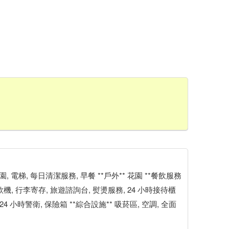
 花園, 電梯, 每日清潔服務, 早餐 **戶外** 花園 **餐飲服務
提款機, 行李寄存, 旅遊諮詢台, 熨燙服務, 24 小時接待櫃
 小時警衛, 保險箱 **綜合設施** 吸菸區, 空調, 全面