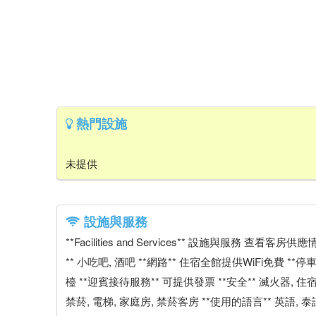
熱門設施
未提供
設施與服務
**Facilities and Services** 設施與服務 查
** 小吃吧, 酒吧 **網路** 住宿全館提供WiFi免費 *
檯 **迎賓接待服務** 可提供發票 **安全** 滅火器, 
禁菸, 電梯, 家庭房, 禁菸客房 **使用的語言** 英語, 泰