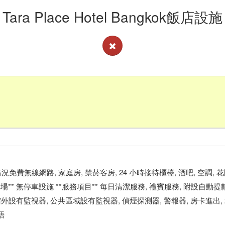
Tara Place Hotel Bangkok飯店設施
看客房供應情況免費無線網路, 家庭房, 禁菸客房, 24 小時接待櫃檯, 酒吧, 空調,
*停車場** 無停車設施 **服務項目** 每日清潔服務, 禮賓服務, 附設自動
住宿外設有監視器, 公共區域設有監視器, 偵煙探測器, 警報器, 房卡進出, 24
語