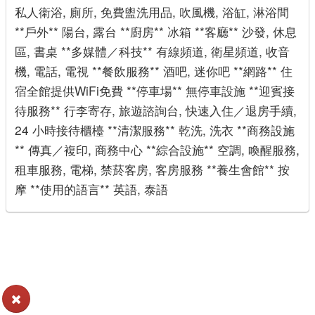
私人衛浴, 廁所, 免費盥洗用品, 吹風機, 浴缸, 淋浴間
**戶外** 陽台, 露台 **廚房** 冰箱 **客廳** 沙發, 休息
區, 書桌 **多媒體／科技** 有線頻道, 衛星頻道, 收音
機, 電話, 電視 **餐飲服務** 酒吧, 迷你吧 **網路** 住
宿全館提供WiFi免費 **停車場** 無停車設施 **迎賓接
待服務** 行李寄存, 旅遊諮詢台, 快速入住／退房手續,
24 小時接待櫃檯 **清潔服務** 乾洗, 洗衣 **商務設施
** 傳真／複印, 商務中心 **綜合設施** 空調, 喚醒服務,
租車服務, 電梯, 禁菸客房, 客房服務 **養生會館** 按
摩 **使用的語言** 英語, 泰語