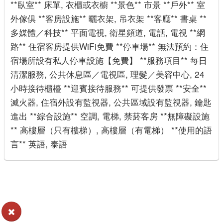
**臥室** 床單, 衣櫃或衣櫥 **景色** 市景 **戶外** 室
外傢俱 **客房設施** 曬衣架, 吊衣架 **客廳** 書桌 **
多媒體／科技** 平面電視, 衛星頻道, 電話, 電視 **網
路** 住宿客房提供WiFi免費 **停車場** 無法預約：住
宿場所設有私人停車設施【免費】 **服務項目** 每日
清潔服務, 公共休息區／電視區, 理髮／美容中心, 24
小時接待櫃檯 **迎賓接待服務** 可提供發票 **安全**
滅火器, 住宿外設有監視器, 公共區域設有監視器, 鑰匙
進出 **綜合設施** 空調, 電梯, 禁菸客房 **無障礙設施
** 高樓層（只有樓梯）, 高樓層（有電梯） **使用的語
言** 英語, 泰語