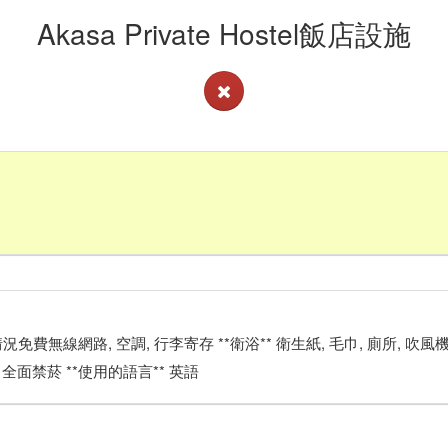
Akasa Private Hostel飯店設施
看客房供應情況免費無線網路, 空調, 行李寄存 **衛浴** 衛生紙, 毛巾, 廁所, 吹
 全面禁菸 **使用的語言** 英語