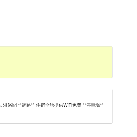
風機, 淋浴間 **網路** 住宿全館提供WiFi免費 **停車場**