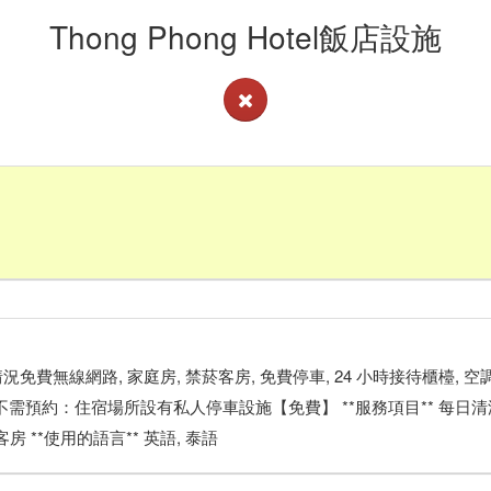
Thong Phong Hotel飯店設施
查看客房供應情況免費無線網路, 家庭房, 禁菸客房, 免費停車, 24 小時接待櫃檯,
場** 不需預約：住宿場所設有私人停車設施【免費】 **服務項目** 每日清
客房 **使用的語言** 英語, 泰語