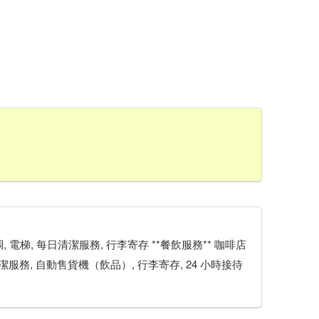
 空調, 電梯, 每日清潔服務, 行李寄存 **餐飲服務** 咖啡店
潔服務, 自動售貨機（飲品）, 行李寄存, 24 小時接待