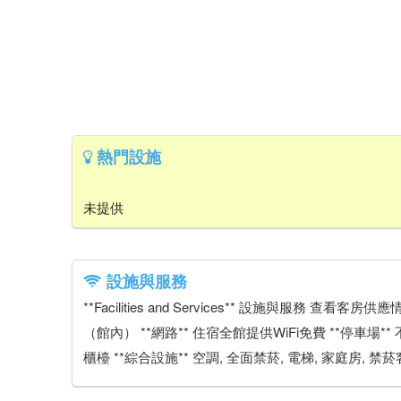
熱門設施
未提供
設施與服務
**Facilities and Services** 設施與服務 
（館內） **網路** 住宿全館提供WiFi免費 **停車
櫃檯 **綜合設施** 空調, 全面禁菸, 電梯, 家庭房, 禁菸