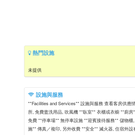
熱門設施
未提供
設施與服務
**Facilities and Services** 設施與服務 
所, 免費盥洗用品, 吹風機 **臥室** 衣櫃或衣櫥 **廚房*
免費 **停車場** 無停車設施 **迎賓接待服務** 儲物櫃
施** 傳真／複印, 另外收費 **安全** 滅火器, 住宿外