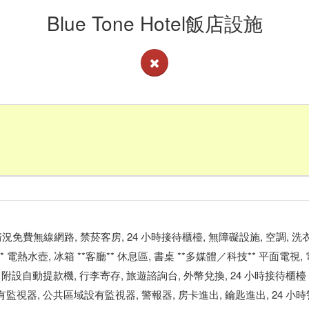
Blue Tone Hotel飯店設施
查看客房供應情況免費無線網路, 禁菸客房, 24 小時接待櫃檯, 無障礙設施, 空調, 
* 電熱水壺, 冰箱 **客廳** 休息區, 書桌 **多媒體／科技** 平面電視, 
, 附設自動提款機, 行李寄存, 旅遊諮詢台, 外幣兌換, 24 小時接待櫃檯 
設有監視器, 公共區域設有監視器, 警報器, 房卡進出, 鑰匙進出, 24 小時