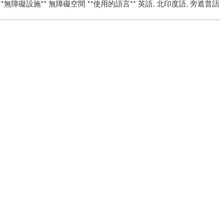
*無障礙設施** 無障礙空間 **使用的語言** 英語, 北印度語, 旁遮普語