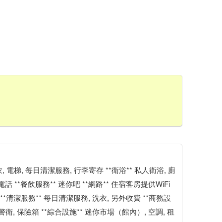
洗衣, 電梯, 每日清潔服務, 行李寄存 **衛浴** 私人衛浴, 廁
電話 **餐飲服務** 迷你吧 **網路** 住宿客房提供WiFi
**清潔服務** 每日清潔服務, 洗衣, 另外收費 **商務設
警衛, 保險箱 **綜合設施** 迷你市場（館內）, 空調, 租