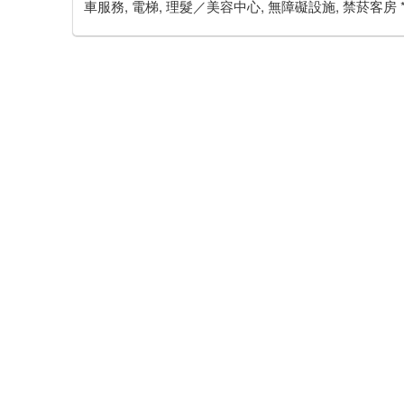
車服務, 電梯, 理髮／美容中心, 無障礙設施, 禁菸客房 *