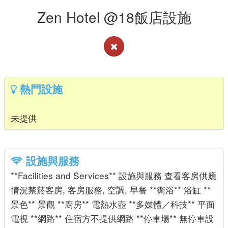
Zen Hotel @18飯店設施
熱門設施
未提供
設施與服務
**Facilities and Services** 設施與服務 查看客房供應
情況禁菸客房, 客房服務, 空調, 早餐 **衛浴** 浴缸 **
景色** 景觀 **廚房** 電熱水壺 **多媒體／科技** 平面
電視 **網路** 住宿方不提供網路 **停車場** 無停車設