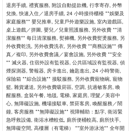
退房手續, 禮賓服務, 附設自動提款機, 行李寄存, 外幣
兌換, 快速入住／退房手續, 24 小時接待櫃檯 **娛樂及
家庭服務** 嬰兒推車, 兒童戶外遊樂設施, 室內遊戲區,
桌上遊戲／拼圖, 嬰兒／兒童照護服務, 另外收費 **清
潔服務** 每日清潔服務, 熨褲機, 另外收費熨燙服務, 另
外收費乾洗, 另外收費洗衣, 另外收費 **商務設施** 傳
真／複印, 另外收費會議／宴會設施, 另外收費 **安全
** 滅火器, 住宿外設有監視器, 公共區域設有監視器, 偵
煙探測器, 警報器, 房卡進出, 鑰匙進出, 24 小時警衛,
保險箱 **綜合設施** 接駁服務, 另外收費寵物碗, 寵物
籃, 雜貨遞送, 另外收費吸菸區, 空調, 抗過敏客房, 喚
醒服務, 盒裝午餐, 地毯, 電梯, 家庭房, 理髮／美容中
心, 無障礙設施, 機場接駁車, 禁菸客房, 喚醒服務／鬧
鐘, 客房服務 **無障礙設施** 視障輔助：點字, 衛浴緊
急呼救設備, 衛浴水槽較低, 廁所便桶較高, 廁所扶手,
無障礙空間, 高樓層（有電梯） **室外游泳池** 全年開