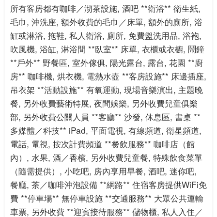
所有客房都有咖啡／沏茶設施, 酒吧 **衛浴** 衛生紙,
毛巾, 沖洗座, 額外收費的毛巾／床單, 額外的廁所, 浴
缸或淋浴, 拖鞋, 私人衛浴, 廁所, 免費盥洗用品, 浴袍,
吹風機, 浴缸, 淋浴間 **臥室** 床單, 衣櫃或衣櫥, 鬧鐘
**戶外** 野餐區, 室外傢俱, 陽光露台, 露台, 花園 **廚
房** 咖啡機, 烘衣機, 電熱水壺 **客房設施** 床邊插座,
吊衣架 **活動設施** 有氧運動, 現場音樂演出, 主題晚
餐, 另外收費藝術特展, 夜間娛樂, 另外收費兒童俱樂
部, 另外收費公關人員 **客廳** 沙發, 休息區, 書桌 **
多媒體／科技** iPad, 平面電視, 有線頻道, 衛星頻道,
電話, 電視, 按次計費頻道 **餐飲服務** 咖啡店（館
內）, 水果, 酒／香檳, 另外收費兒童餐, 特殊飲食菜單
（隨需提供）, 小吃吧, 房內享用早餐, 酒吧, 迷你吧,
餐廳, 茶／咖啡沖泡設備 **網路** 住宿客房提供WiFi免
費 **停車場** 無停車設施 **交通服務** 大眾公共運輸
車票, 另外收費 **迎賓接待服務** 儲物櫃, 私人入住／