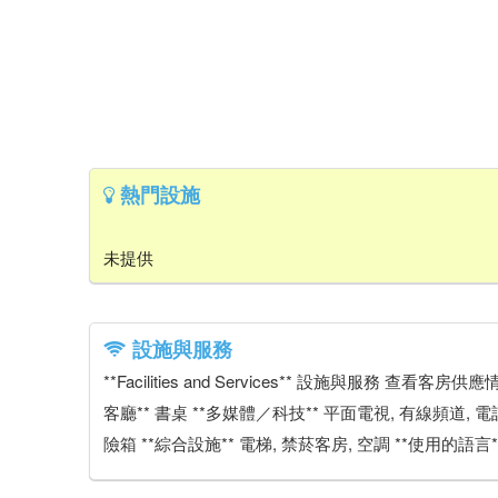
熱門設施
未提供
設施與服務
**Facilities and Services** 設施與服務 查
客廳** 書桌 **多媒體／科技** 平面電視, 有線頻道, 電
險箱 **綜合設施** 電梯, 禁菸客房, 空調 **使用的語言*