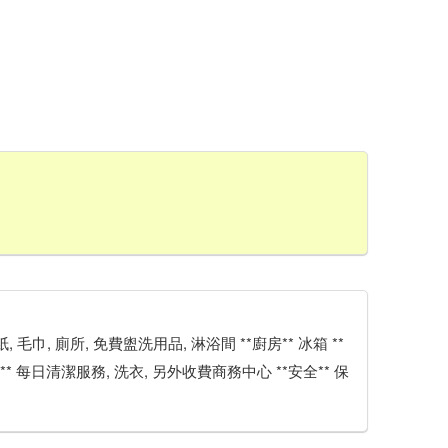
紙, 毛巾, 廁所, 免費盥洗用品, 淋浴間 **廚房** 冰箱 **
目** 每日清潔服務, 洗衣, 另外收費商務中心 **安全** 保