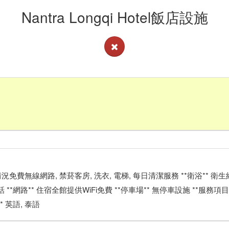
Nantra Longqi Hotel飯店設施
看客房供應情況免費無線網路, 禁菸客房, 洗衣, 電梯, 每日清潔服務 **衛浴** 衛生
話 **網路** 住宿全館提供WiFi免費 **停車場** 無停車設施 **服務項
* 英語, 泰語