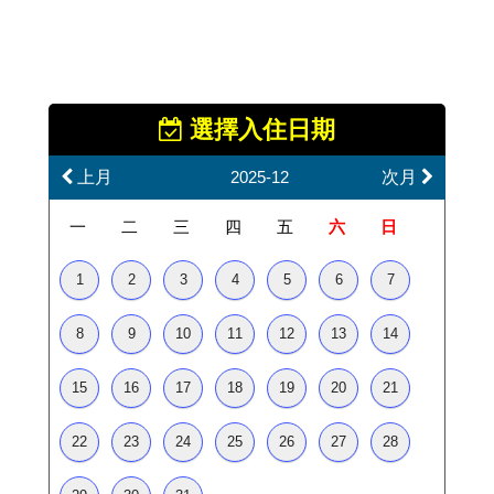
選擇入住日期
上月
次月
2025-12
一
二
三
四
五
六
日